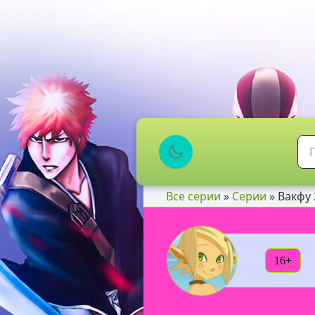
Все серии
»
Серии
» Вакфу 
16+