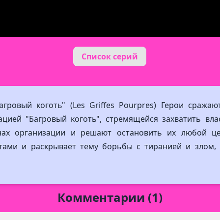
Список серий
агровый коготь" (Les Griffes Pourpres) Герои сража
ацией "Багровый коготь", стремящейся захватить вла
нах организации и решают остановить их любой ц
ами и раскрывает тему борьбы с тиранией и злом, 
Комментарии (1)